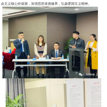
会主义核心价值观，加强思想道德修养，弘扬爱国主义精神。