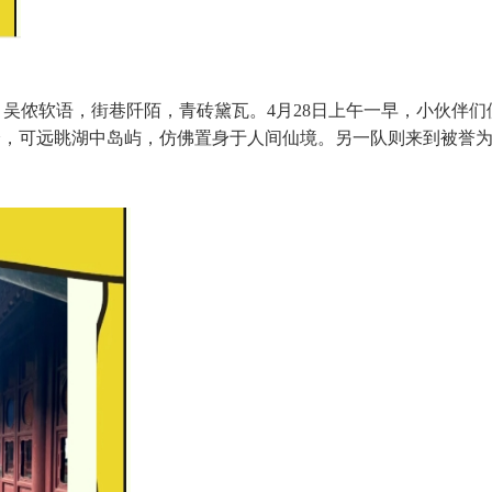
吴侬软语，街巷阡陌，青砖黛瓦。4月28日上午一早，小伙伴
峰，可远眺湖中岛屿，仿佛置身于人间仙境。另一队则来到被誉为